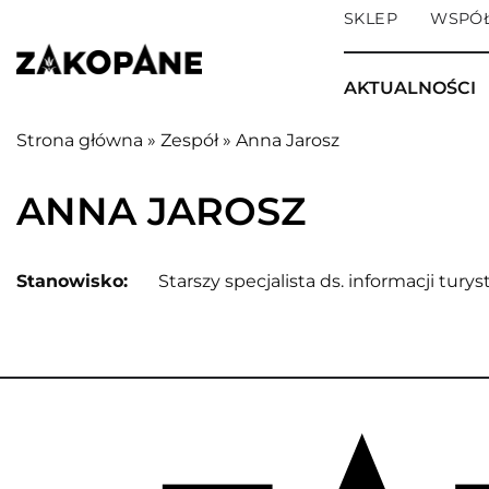
do
do
do
do
SKLEP
WSPÓ
treści
menu
deklaracji
kontaktu
dostępności
AKTUALNOŚCI
Strona główna
»
Zespół
»
Anna Jarosz
ANNA JAROSZ
Stanowisko:
Starszy specjalista ds. informacji turys