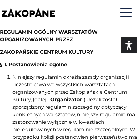
do
do
do
do
treści
menu
deklaracji
kontaktu
dostępności
REGULAMIN OGÓLNY WARSZTATÓW
ORGANIZOWANYCH PRZEZ
ZAKOPAŃSKIE CENTRUM KULTURY
§ 1. Postanowienia ogólne
Niniejszy regulamin określa zasady organizacji i
uczestnictwa we wszystkich warsztatach
organizowanych przez Zakopiańskie Centrum
Kultury, (dalej: „
Organizator
”). Jeżeli został
sporządzony regulamin szczególny dotyczący
konkretnych warsztatów, niniejszy regulamin ma
zastosowanie wyłącznie w kwestiach
nieregulowanych w regulaminie szczególnym. W
przypadku kolizji postanowień pierwszeństwo ma