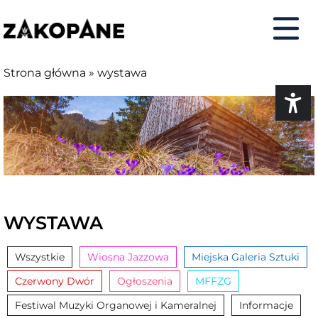
do
do
do
do
treści
menu
deklaracji
kontaktu
dostępności
Strona główna
»
wystawa
WYSTAWA
Wszystkie
Wiosna Jazzowa
Miejska Galeria Sztuki
Czerwony Dwór
Ogłoszenia
MFFZG
Festiwal Muzyki Organowej i Kameralnej
Informacje