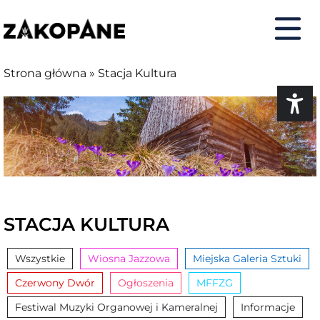
do
do
do
do
treści
menu
deklaracji
kontaktu
dostępności
Strona główna
»
Stacja Kultura
STACJA KULTURA
Wszystkie
Wiosna Jazzowa
Miejska Galeria Sztuki
Czerwony Dwór
Ogłoszenia
MFFZG
Festiwal Muzyki Organowej i Kameralnej
Informacje