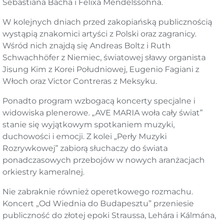
Sebastiana Bacha i Felixa Mendelssohna.
W kolejnych dniach przed zakopiańską publicznością
wystąpią znakomici artyści z Polski oraz zagranicy.
Wśród nich znajdą się Andreas Boltz i Ruth
Schwachhöfer z Niemiec, światowej sławy organista
Jisung Kim z Korei Południowej, Eugenio Fagiani z
Włoch oraz Victor Contreras z Meksyku.
Ponadto program wzbogacą koncerty specjalne i
widowiska plenerowe. „AVE MARIA woła cały świat”
stanie się wyjątkowym spotkaniem muzyki,
duchowości i emocji. Z kolei „Perły Muzyki
Rozrywkowej” zabiorą słuchaczy do świata
ponadczasowych przebojów w nowych aranżacjach
orkiestry kameralnej.
Nie zabraknie również operetkowego rozmachu.
Koncert „Od Wiednia do Budapesztu” przeniesie
publiczność do złotej epoki Straussa, Lehára i Kálmána,