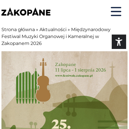
do
do
do
do
treści
menu
deklaracji
kontaktu
dostępności
Strona główna
»
Aktualności
»
Międzynarodowy
Festiwal Muzyki Organowej i Kameralnej w
Zakopanem 2026